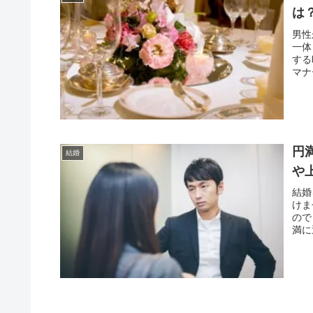
は
男性
一体
する
マナ
円
結婚
や
結婚
けま
ので
満に