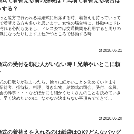
婚式で着替える前の服装は？式場で着替える場合は
うする？
っと遠方で行われる結婚式に出席する時、着替えを持っていって
で着替える方も多いと思います。女性の場合特に、移動中にドレ
汚れる心配もあるし、ドレス姿では交通機関を利用すると周りの
気になったりしますよね(^^;)ところで移動する時...
2018.06.21
婚式の受付を頼む人がいない時！兄弟やいとこに頼
？
式の日取りが決まったら、徐々に細かいことを決めていきます
招待客、招待状、料理、引き出物、結婚式の司会、受付、余興、
会の幹事・・・などほかにも細かくたくさんのことを決めていき
。早く決めたいのに、なかなか決まらない事項もでてきて...
2018.06.20
婚式の着替えを入れるのは紙袋はOK?どんなバッグ