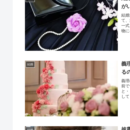
が
結婚
て、
一式
物に
義
結婚
る
義理
前で
と・
して
披
結婚