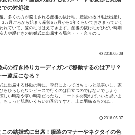
までの対処法
後、多くの方が悩まされる産後の抜け毛。産後の抜け毛は出産し
、3カ月ごろから始まり産後6カ月から1年くらいでおさまっていく
われていて、髪の毛ははえてきます。産後の抜け毛がひどい時期
友人や親せきの結婚式に出席する場合・・・久々の...
2018.05.08
婚式の行き帰りカーディガンで移動するのはアリ？
ナー違反になる？
式に出席する移動の時に、季節によってはちょっと肌寒いし、家
ひらひらしたワンピースで行くのは目立つのではないでしょう
涼しい時期や寒い時期だったら、コートを羽織ればいいと思いま
、ちょっと肌寒いくらいの季節ですと、上に羽織るものは...
2018.05.07
とこの結婚式に出席！服装のマナーやネクタイの色