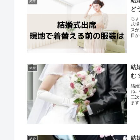
結
結婚
ど
ちょ
式場
スが
目が
結
結婚
む
結婚
ね。
二次
ます
結
結婚