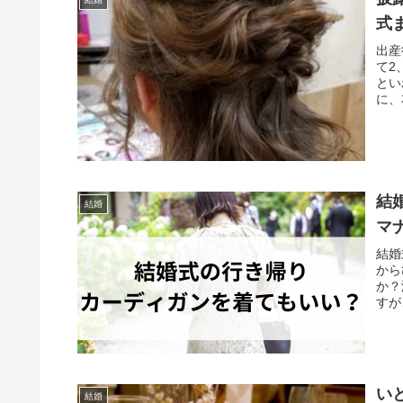
式
出産
て2
とい
に、
結
結婚
マ
結婚
から
か？
すが
い
結婚