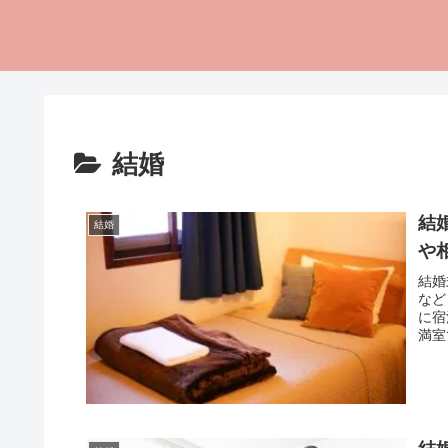
結婚
結
結婚
や
結婚
など
に宿
満室