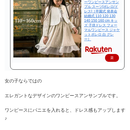
ーワンピースアンサン
ブル スーツ[ボレロ/ド
レス]［卒園式 発表会
結婚式 110 120 130
140 150 160 cm キッ
ズ 子供ドレス フォー
マルワンピース ジャケ
ットボレロ 白 グレ
ー］
楽
天
で
女の子ならではの
購
入
エレガントなデザインのワンピースアンサンブルです。
ワンピースにパニエを入れると、ドレス感もアップします
♪