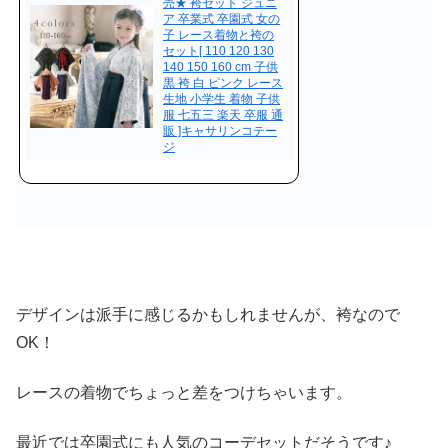
売★ 袴セット ジュニ
ア 卒業式 卒園式 女の
子 レース着物と袴の
セット[ 110 120 130
140 150 160 cm 子供
黒 袴 白 ピンク レース
生地 小学生 着物 子供
服 七五三 楽天 卒服 通
販 ]キャサリンコテー
ジ
デザインは派手に感じるかもしれませんが、袴なので
OK！
レースの着物でちょっと差をつけちゃいます。
最近では卒園式にも人気のコーデセットだそうです♪