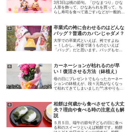
3月3日は桃の節句。「ひなまつり」ひな
人形を飾って、ひなあられを買って、ち
らし寿司を食べて過ごす♪などが一般的だ
と思うのですが実際「ひなまつり」って
何を祝う行事か知っていますか？？その
他にも、女の子が生まれて最初の年にお
卒業式の袴に合わせるのはどんな
春
祝いする「初節句」な...
バッグ？普通のカバンじゃダメ？
大学での卒業式といえば、袴ですよね
～！しかし、袴姿で迷うものといえば
「バッグ」だと思います。バッグもセッ
トで一式借りれば問題ありませんが、そ
うではない場合は、普通のバッグでもい
いものなのでしょうか？やっぱり、卒業
カーネーションが枯れるのが早
春
式ですからちゃんとしたものの...
い！復活させる方法（鉢植え）
母の日にプレゼントでもらったカーネー
ションの鉢植えが、段々元気がなくなっ
て枯れてきてしまいました^^;水やりもち
ゃんとやっているのに何故？？実はカー
ネーションは繊細な花。水をやりすぎた
り、日光の当て方で枯れてしまうことが
柏餅は何歳から食べさせても大丈
春
あるそうです。大切な...
夫？理由や食べる時の注意点も解
説
５月５日、端午の節句子どもの日に食べ
る和のスイーツといえば柏餅です。柏餅