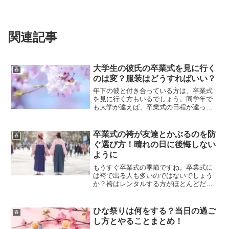
関連記事
大学生の彼氏の卒業式を見に行く
春
のは変？服装はどうすればいい？
年下の彼と付き合っている方は、卒業式
を見に行く方もいるでしょう。同学年で
も大学が違えば、卒業式の日程が違って
いるので、彼氏の卒業式に行こうかなと
思っている方もいるかもしれませんね。
大好きな彼氏の晴れ姿をみたいな思う気
卒業式の袴が友達とかぶるのを防
春
持ち、よくわかります！し...
ぐ選び方！晴れの日に後悔しない
ように
もうすぐ卒業式の季節ですね。卒業式に
は袴で出る人も多いのではないでしょう
か？袴はレンタルする方がほとんどだと
思いますが・・・友達と似たような袴を
選んでしまうこともありますよね。写真
も撮るし、友達とはかぶりたくない方も
ひな祭りは何をする？当日の過ご
春
いるでしょう。そこで今回...
し方とやることまとめ！