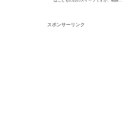
はこどもの日のスイーツですが、柏餅の
ようなお餅は子供に食べさせても大丈夫
なのでしょうか？お餅はよくお年寄りが
喉につまらせてたというニュースも聞く
し、万が一喉につまらせた...
スポンサーリンク