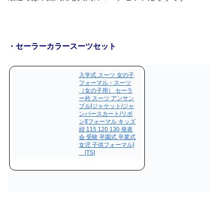
・セーラーカラースーツセット
入学式 スーツ 女の子
フォーマル・スーツ
（女の子用） セーラ
ー衿 スーツ アンサン
ブル[ジャケット/ジャ
ンパースカート/リボ
ン][フォーマル キッズ
紺 115 120 130 発表
会 受験 卒園式 卒業式
女児 子供フォーマル]
[TS]