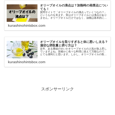
オリーブオイルの沸点は？加熱時の発煙点につい
ても！
質問サイトで「オリーブオイルの沸点っていくつなの？」
というものを見ます。実はオリーブオイルには沸点があり
ません。オリーブオイルだけではなく、油物は基本的に沸
騰しません。ただし、熱し続けると発煙点に達し、火がつ
いてしまいます。その発煙点と沸点...
kurashinohintsbox.com
オリーブオイルを取りすぎると体に悪いし太る？
適切な摂取量と摂り方は？
近年、ある番組のせいかオリーブオイルの人気が急上昇し
ていますよね。笑確かに色々な料理に使えて万能なので、
とても便利だと思います。しかし、オリーブオイルの取り
すぎは、体に悪いと言われているそうです。どんな健康食
品でも食べ過ぎはダメと言われるも...
kurashinohintsbox.com
スポンサーリンク