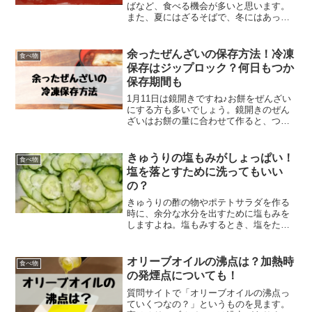
ばなど、食べる機会が多いと思います。
また、夏にはざるそばで、冬にはあった
かいそばとして食べられます。夏場、そ
ばを冷やして食べたいので、乾燥そばを
朝茹でて冷蔵庫に入れ、お昼食べたいと
余ったぜんざいの保存方法！冷凍
食べ物
思っていますが・・・味は...
保存はジップロック？何日もつか
保存期間も
1月11日は鏡開きですね♪お餅をぜんざい
にする方も多いでしょう。鏡開きのぜん
ざいはお餅の量に合わせて作ると、つい
つい多く作ってしまいませんか？私は毎
年作りすぎてしまい、保存に困ってしま
います…。しかし、保存期間がわかれ
きゅうりの塩もみがしょっぱい！
食べ物
ば、消費もしやすくなる...
塩を落とすために洗ってもいい
の？
きゅうりの酢の物やポテトサラダを作る
時に、余分な水分を出すために塩もみを
しますよね。塩もみするとき、塩をたく
さんふりすぎて、思いの外しょっぱくな
ってしまうことがあります^^;そんな時、
水で洗って塩を洗い流しても大丈夫でし
オリーブオイルの沸点は？加熱時
食べ物
ょうか？今回は、塩も...
の発煙点についても！
質問サイトで「オリーブオイルの沸点っ
ていくつなの？」というものを見ます。