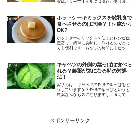
実はオリーブオイルには沸点がありませ
ん。オリーブオイルだけではなく、油物
は基本的に沸騰しません。ただし、熱し
続けると発煙点に達し、火がついてしま
ホットケーキミックスを離乳食で
食べ物
います。その発煙点と沸点...
食べさせるのは危険？！何歳から
OK?
ホットケーキミックスを使ったレシピは
豊富で、簡単に美味しく作れるのでとっ
ても便利です。おやつの時間にもピッタ
リですよね。ところで、ホットケーキミ
ックスって、何歳からOKなのでしょう
か？砂糖が入っていることを考えると、
キャベツの外側の葉っぱは食べら
食べ物
やっぱり離乳食で食べさせ...
れる？農薬が気になる時の対処
法！
皆さんは、キャベツの外側の葉っぱをど
うしていますか？外側の葉っぱというと
農薬なんかも気になりますし、固くて食
べにくそうなので、捨てる方が多いと思
います！しかし、調べてみるとキャベツ
の外側の葉っぱは栄養価が高いことがわ
かりました。なので、ただ...
スポンサーリンク