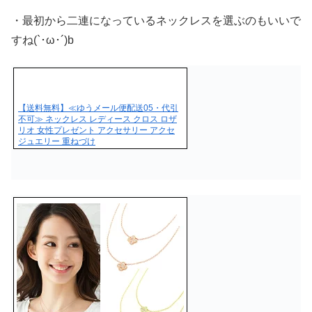
・最初から二連になっているネックレスを選ぶのもいいで
すね(`･ω･´)b
【送料無料】≪ゆうメール便配送05・代引
不可≫ ネックレス レディース クロス ロザ
リオ 女性プレゼント アクセサリー アクセ
ジュエリー 重ねづけ