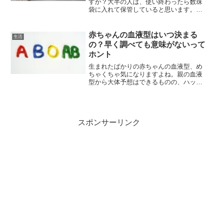
すか？大半の人は、使い終わったら数珠
袋に入れて保管していると思います。た
だ無造作にしまってしまうと・・・久々
に数珠出してみたらふさふさの所がぐち
ゃぐちゃになってること、ありますよね
赤ちゃんの血液型はいつ決まる
生活
^^;ぐちゃぐちゃのまま...
の？早く調べても意味がないって
ホント
生まれたばかりの赤ちゃんの血液型、め
ちゃくちゃ気になりますよね。親の血液
型から大体予想はできるものの、ハッキ
リ知りたいママも多いかと思います。昔
は、産後すぐ病院で調べてくれていたよ
うですが、今では一般的に新生児には血
液型検査をしないところが...
スポンサーリンク