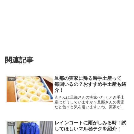
関連記事
旦那の実家に帰る時手土産って
生活
毎回いるの？おすすめ手土産も紹
介！
皆さんは旦那さんの実家へ行くとき手土
産はどうしていますか？旦那さんの実家
だと色々と気を遣いますよね。実家が遠
くてお盆とお正月ぐらいしか帰らないと
いうのならともかく、家が近くて頻繁に
お邪魔する場合は毎回必要なのかな？と
レインコートに雨がしみる時！試
生活
思う方も多いのではないで...
してほしいマル秘テクを紹介！