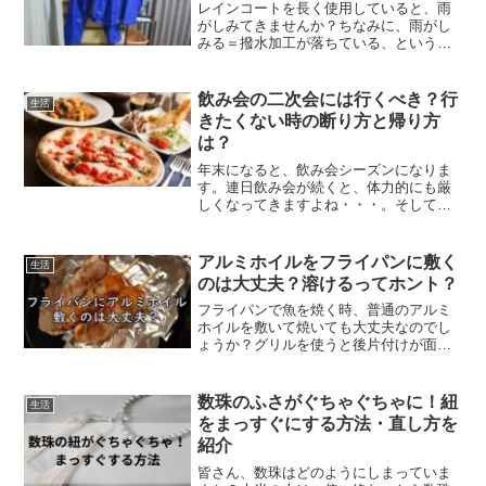
レインコートを長く使用していると、雨
がしみてきませんか？ちなみに、雨がし
みる＝撥水加工が落ちている、というこ
とになります。撥水加工があるからこそ
のレインコートだというのに、雨にしみ
るのでは意味がありませんよね・・・。
飲み会の二次会には行くべき？行
生活
でも、大丈夫です！撥水加...
きたくない時の断り方と帰り方
は？
年末になると、飲み会シーズンになりま
す。連日飲み会が続くと、体力的にも厳
しくなってきますよね・・・。そして、
正直二次会に行きたくない方も多いと思
います。次の日に予定があれば、なおさ
ら行きなくないです。まあ、予定がなく
アルミホイルをフライパンに敷く
生活
ても二日酔いで無駄に過ご...
のは大丈夫？溶けるってホント？
フライパンで魚を焼く時、普通のアルミ
ホイルを敷いて焼いても大丈夫なのでし
ょうか？グリルを使うと後片付けが面倒
なので、フライパン+アルミホイルで調理
していましたが・・・ふと疑問に思って
しまいました？！心配なのは、アルミホ
数珠のふさがぐちゃぐちゃに！紐
生活
イルが溶けてしまって一...
をまっすぐにする方法・直し方を
紹介
皆さん、数珠はどのようにしまっていま