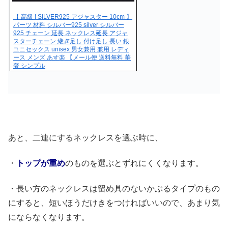
【 高級 ! SILVER925 アジャスター 10cm 】
パーツ 材料 シルバー925 silver シルバー
925 チェーン 延長 ネックレス延長 アジャ
スターチェーン 継ぎ足し 付け足し 長い 銀
ユニセックス unisex 男女兼用 兼用 レディ
ース メンズ あす楽 【メール便 送料無料 華
奢 シンプル
あと、二連にするネックレスを選ぶ時に、
・
トップが重め
のものを選ぶとずれにくくなります。
・長い方のネックレスは留め具のないかぶるタイプのもの
にすると、短いほうだけきをつければいいので、あまり気
にならなくなります。