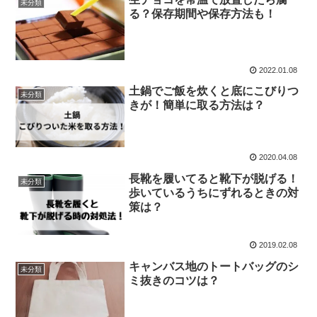
未分類
る？保存期間や保存方法も！
2022.01.08
土鍋でご飯を炊くと底にこびりつ
未分類
きが！簡単に取る方法は？
2020.04.08
長靴を履いてると靴下が脱げる！
未分類
歩いているうちにずれるときの対
策は？
2019.02.08
キャンバス地のトートバッグのシ
未分類
ミ抜きのコツは？