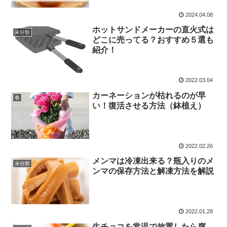
2024.04.08
ホットサンドメーカーの直火式は
未分類
どこに売ってる？おすすめ５選も
紹介！
2022.03.04
カーネーションが枯れるのが早
春
い！復活させる方法（鉢植え）
2022.02.26
メンマは冷凍出来る？瓶入りのメ
未分類
ンマの保存方法と解凍方法を解説
2022.01.28
生チョコを常温で放置したら腐