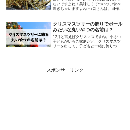
ないですよね！美味しくてついつい食べ
過ぎちゃいますよね～♪皆さんは、田作り
の保存方法はどうしていますか？私は、
いつも冷蔵庫に保存しています！なんと
なく冷凍保存できないイメージがありま
クリスマスツリーの飾りでボール
冬
すが、実は冷凍保存でき...
みたいな丸いやつの名前は？
12月と言えばクリスマスですね。小さい
子どもがいるご家庭だと、クリスマスツ
リーを出して、子どもと一緒に飾りつけ
をしたりするのではないでしょうか？と
ころで、ツリーの飾りにはいろいろなも
のがありますが、・・・丸いボールのよ
うなものをよく飾ります...
スポンサーリンク