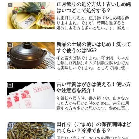
は煎り豆が使われますが、「豆を煎る＝
正月飾りの処分方法！古いしめ縄
冬
魔目を射る」というわけで...
はいつどこで処分する？
お正月になると、正月飾りやしめ縄を飾
りますよね。ですが、時期を過ぎると、
処分に困る方も多いと思います。燃える
ゴミに出していいものなのか…。よく聞
く処分法といえば神社ですが、皆さんは
どうしていますか？今回は、しめ縄の処
新品の土鍋の使いはじめ！洗って
冬
分法や自宅での処分法をご...
すぐ使うのはNG?
冬と言えば鍋ですよね。寄せ鍋、ちゃん
こ鍋に豆乳鍋にキムチ鍋湯豆腐やおでん
も美味しいですよね。ところで鍋に使う
土鍋ですが、今では100均でも1～2人用の
土鍋が売っていますね。実は筆者も先日
ダイソーで400円の土鍋を買ったばかりで
古い年賀はがきは使える！使い方
冬
す。400円で...
や注意点を紹介！
年賀状を買う時、書き損じや、出さなか
った人から届いた時のために、余分に用
意する方も多いと思います。多めに買っ
てしまうと結局余ってしまうことがわか
りつつも、買ってしまいますよね～。我
が家も去年や一昨年、もっと古い年賀状
田作り（ごまめ）の保存期間はど
冬
が引き出しに溜まっていま...
れくらい？冷凍できる？
田作りと言えば、おせち料理には欠かせ