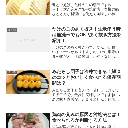
春といえば、たけのこの季節ですね
～！！炊き込みご飯や筑前煮、青椒肉絲
などどんな料理にも使えて美味しい神食
材です！皆さんも市販のものをよく買う
と思うのですが、たけのこの水煮につい
ている白い粒・・・あれって何なのでし
たけのこのあく抜き！生米使う時
食べ物
ょうか？食べても大丈夫なもの...
は無洗米でもOK?あく抜き方法を
紹介！
たけのこのあく抜きって、なんだか難し
いイメージがありますよね。特に季節の
食べ物だと、年に数回しかやらないもの
なので忘れてしまいがちです…。私も毎
年あく抜きや下処理方法を検索していま
す。笑たけのこのあく抜きの方法には、
みたらし団子は冷凍できる！解凍
食べ物
生米を使うものがあります...
のコツとおいしく食べれる保存期
間は？
みたらし団子と言えば、甘じょっぱくて
モチモチで、最高に美味しいですよね～♪
あの味と食感が、たまりません！何個で
も食べられる気がします。笑私はみたら
し団子が大好物なので、つい沢山購入し
てしまうのですが、いつも困るのが保存
鶏肉の臭みの原因と対処法とは！
食べ物
方法だったりします。と...
食べられるか判断する方法
賞味期限が近くなってきた鶏肉の臭い…