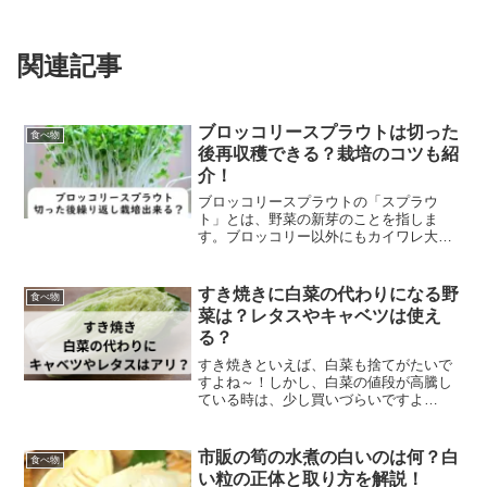
関連記事
ブロッコリースプラウトは切った
食べ物
後再収穫できる？栽培のコツも紹
介！
ブロッコリースプラウトの「スプラウ
ト」とは、野菜の新芽のことを指しま
す。ブロッコリー以外にもカイワレ大根
や苗豆などとして知られていますよね。
また、ブロッコリースプラウトは、普通
のブロッコリーよりもとても栄養価が高
すき焼きに白菜の代わりになる野
食べ物
く、最近注目のスプラウトとし...
菜は？レタスやキャベツは使え
る？
すき焼きといえば、白菜も捨てがたいで
すよね～！しかし、白菜の値段が高騰し
ている時は、少し買いづらいですよ
ね…。皆さんは、すき焼きに白菜の代わ
りにしている野菜はありますか？私は、
代わりの野菜がいつも思い浮かばなかっ
市販の筍の水煮の白いのは何？白
食べ物
たため、何も入れませんでした...
い粒の正体と取り方を解説！