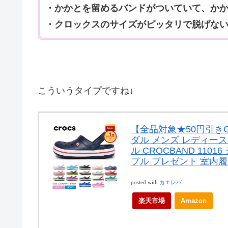
・かかとを留めるバンドがついていて、か
・クロックスのサイズがピッタリで脱げな
こういうタイプですね↓
【全品対象★50円引きC
ダル メンズ レディース
ル CROCBAND 11
プル プレゼント 室内履
posted with
カエレバ
楽天市場
Amazon