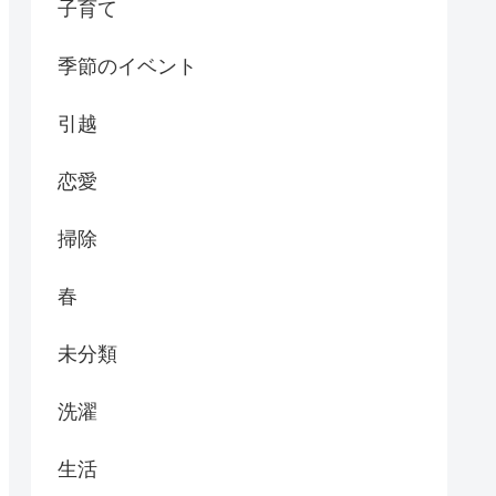
子育て
季節のイベント
引越
恋愛
掃除
春
未分類
洗濯
生活