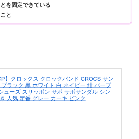
かとを固定できている
いこと
P】クロックス クロックバンド CROCS サン
 ブラック 黒 ホワイト 白 ネイビー 紺 パープ
016 シューズ スリッポン サボ サボサンダル シン
き 人気 定番 グレー カーキ ピンク