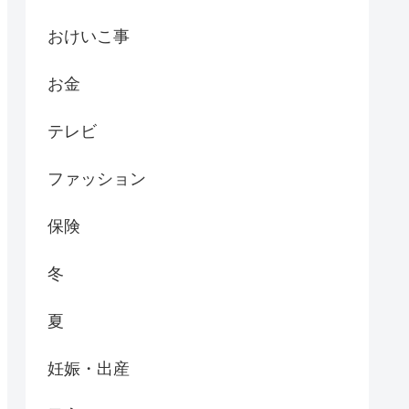
おけいこ事
お金
テレビ
ファッション
保険
冬
夏
妊娠・出産