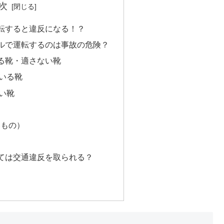
次
転すると違反になる！？
ルで運転するのは事故の危険？
る靴・適さない靴
いる靴
い靴
いもの）
ては交通違反を取られる？