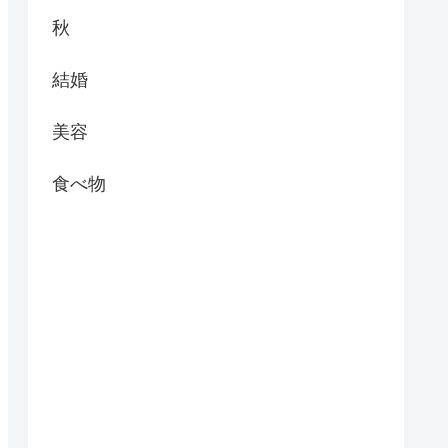
秋
結婚
美容
食べ物