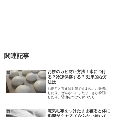
関連記事
お餅のカビ防止方法！水につけ
冬
る？冷凍保存する？ 効果的な方
法は
お正月と言えばお餅ですよね。お雑煮に
したり、ぜんざいにしたり、きな粉餅に
したり、醤油をつけて食べたり・・・楽
しみ方のバリエーションの多いお餅です
が、お正月以外は意外と食べる機会が少
なかったりします。家庭用の真空パック
電気毛布をつけたまま寝ると体に
冬
になっているお餅なら常温...
影響が？ だるくならない使い方