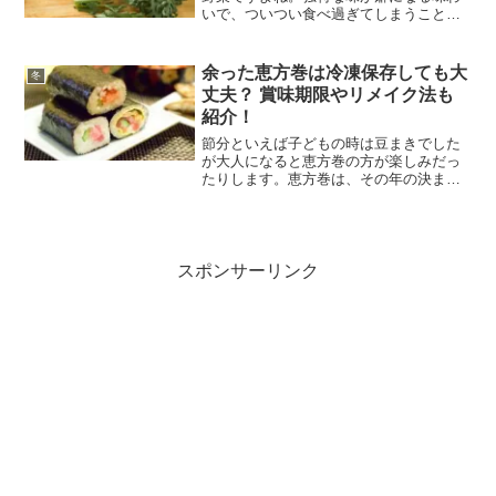
いで、ついつい食べ過ぎてしまうことも
あります。しかし、食べ過ぎることによ
って体に悪影響を及ぼすこともあるんだ
とか…。もちろん適切な量であれば、栄
余った恵方巻は冷凍保存しても大
冬
養効果や美容効果が期待で...
丈夫？ 賞味期限やリメイク法も
紹介！
節分といえば子どもの時は豆まきでした
が大人になると恵方巻の方が楽しみだっ
たりします。恵方巻は、その年の決まっ
た方角を向いて無言で1本食べ切ると縁起
がいいと言われ近年人気が高まっていま
す。コンビニでも売っているのでたとえ
縁起物に興味がなくても...
スポンサーリンク