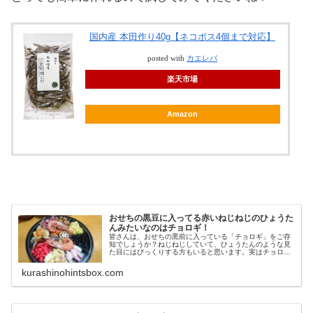
国内産 本田作り40g【ネコポス4個まで対応】
posted with
カエレバ
楽天市場
Amazon
おせちの黒豆に入ってる赤いねじねじのひょうた
んみたいなのはチョロギ！
皆さんは、おせちの黒前に入っている「チョロギ」をご存
知でしょうか？ねじねじしていて、ひょうたんのような見
た目にはびっくりする方もいると思います。実はチョロギ
は、秘かな人気もあるそうです。日本チョロギ愛好会まで
あるだとか…。笑今回は、なぜチョ...
kurashinohintsbox.com