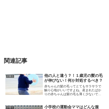
関連記事
他の人と違う？！１歳児の髪の毛
子育て
が伸びない！何か対処するべき？
赤ちゃんの髪の毛ってとてもサラサラで
触り心地がいいですよね。産まれたばか
りの赤ちゃんは髪の毛も薄く少ないです
が、だんだんに毛量が多くなり、髪も伸
びていきます。でも、1歳くらいになって
も髪が薄くて短い赤ちゃんもいます。髪
小学校の運動会ママはどんな服
子育て