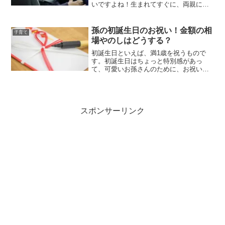
いですよね！生まれてすぐに、両親に病
院にお見舞いに来てもらって赤ちゃんを
見せることができても、ママは寝不足に
なりながらの授乳などがあるので、ヘロ
孫の初誕生日のお祝い！金額の相
子育て
ヘロでゆっくりお話しでき...
場やのしはどうする？
初誕生日といえば、満1歳を祝うもので
す。初誕生日はちょっと特別感があっ
て、可愛いお孫さんのために、お祝いを
したり、プレゼントをしたいですよね！
ところで、お祝いにお金を包む時の金額
の相場や、のしの書き方はご存知です
か？初誕生日ともなれば、きち...
スポンサーリンク