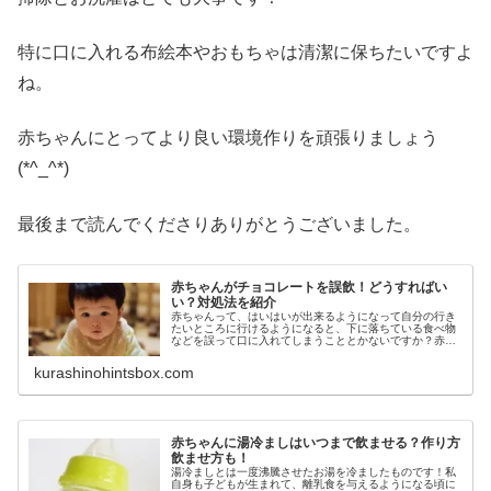
特に口に入れる布絵本やおもちゃは清潔に保ちたいですよ
ね。
赤ちゃんにとってより良い環境作りを頑張りましょう
(*^_^*)
最後まで読んでくださりありがとうございました。
赤ちゃんがチョコレートを誤飲！どうすればい
い？対処法を紹介
赤ちゃんって、はいはいが出来るようになって自分の行き
たいところに行けるようになると、下に落ちている食べ物
などを誤って口に入れてしまうこととかないですか？赤ち
ゃんにとって安全な環境にしようと毎日キレイにしてても
「なんでこんなところに、こんな物...
kurashinohintsbox.com
赤ちゃんに湯冷ましはいつまで飲ませる？作り方
飲ませ方も！
湯冷ましとは一度沸騰させたお湯を冷ましたものです！私
自身も子どもが生まれて、離乳食を与えるようになる頃に