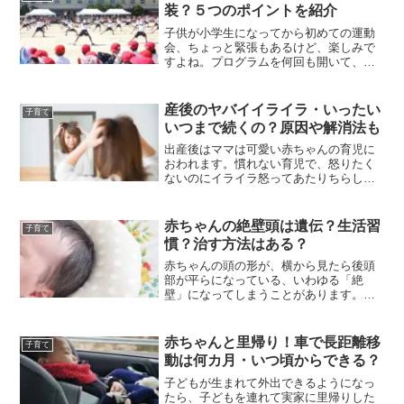
の毛の多い少ないは、個...
装？５つのポイントを紹介
子供が小学生になってから初めての運動
会、ちょっと緊張もあるけど、楽しみで
すよね。プログラムを何回も開いて、子
供が出る種目をチェックして、ワクワク
してしまいます。ところで、運動会をみ
に行く母親はどんな格好で行けばいいの
産後のヤバイイライラ・いったい
子育て
でしょうか？張り切りすぎ...
いつまで続くの？原因や解消法も
出産後はママは可愛い赤ちゃんの育児に
おわれます。慣れない育児で、怒りたく
ないのにイライラ怒ってあたりちらして
しまって、自己嫌悪になってしまうこと
も。この産後のイライラ、さまざまな原
因があるんです。産後のイライラの原因
赤ちゃんの絶壁頭は遺伝？生活習
子育て
や、いつまで続くのか・・...
慣？治す方法はある？
赤ちゃんの頭の形が、横から見たら後頭
部が平らになっている、いわゆる「絶
壁」になってしまうことがあります。マ
マとしてはなんとか直してあげたいと、
頭の向きを変えたりするのですが、一度
ついたクセはなかなか直りません。今回
赤ちゃんと里帰り！車で長距離移
子育て
は、絶壁頭を直す方法や、絶...
動は何カ月・いつ頃からできる？
子どもが生まれて外出できるようになっ
たら、子どもを連れて実家に里帰りした